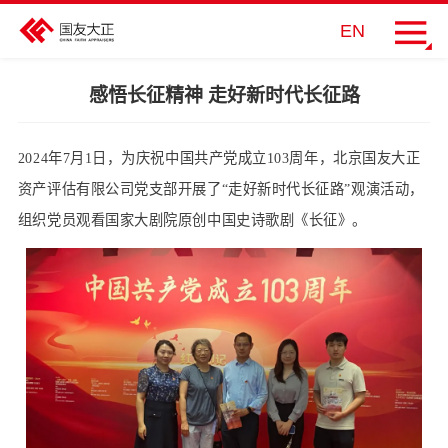
EN
感悟长征精神 走好新时代长征路
2024年7月1日，为庆祝中国共产党成立
103
周年，北京国友大正
资产评估有限公司党支部开展了“走好新时代长征路”观演活动，
组织党员观看国家大剧院原创中国史诗歌剧《长征》。