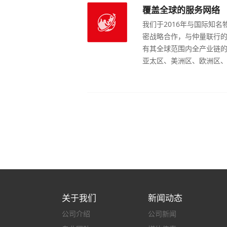
覆盖全球的服务网络
我们于2016年与国际知
密战略合作，与仲量联行
有其全球范围内全产业链
亚太区、美洲区、欧洲区、
200个分公司。特别是在亚
司，员工总数超过27,50
拥有超过1,900名专业人员
专业房地产服务遍及全国8
网络、对当地文化、法律
况的准确把握，我们有能
外并购投资、境外上市等
关于我们
新闻动态
公司介绍
公司新闻