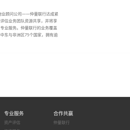
名物业顾问公司——仲量联行达成紧
的评估业务团队资源共享，并将享
的专业服务。仲量联行的业务覆盖
中东与非洲区75个国家，拥有逾
太地区的15个国家拥有80个分公
0人。在中国，大正及战略伙伴目前
及12,000名驻厦员工，所提供的
0多个城市。凭借覆盖全球的服务
、宏微观经济、投资环境和市场状
力为中国优秀企业走出国门进行海
提供更加高端专业的服务。
专业服务
合作共赢
资产评估
仲量联行