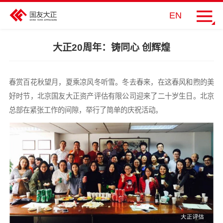
EN
大正20周年：铸同心 创辉煌
春赏百花秋望月，夏乘凉风冬听雪。冬去春来，在这春风和煦的美
好时节，北京国友大正资产评估有限公司迎来了二十岁生日。北京
总部在紧张工作的间隙，举行了简单的庆祝活动。