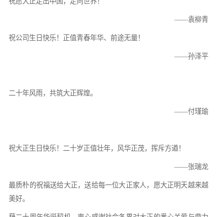
祝愿大正走出中国，走向世界！
——袁柳青
祝公司生日快乐！正值青春年华、前途无量！
——孙泽平
二十年风雨，共筑大正辉煌。
——付瑾瑜
祝大正生日快乐！二十岁正值壮年，风华正茂，挥斥方遒！
——张瑞龙
最质朴的祝福送给大正，送给每一位大正家人，愿大正明天越来越
美好。
藉二十周年华诞契机，衷心感谢社会各界对大正的悉心关爱与鼎力