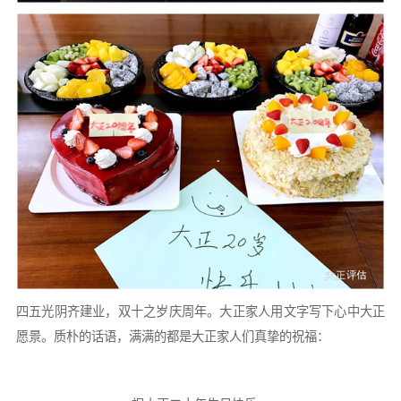
四五光阴齐建业，双十之岁庆周年。大正家人用文字写下心中大正
愿景。质朴的话语，满满的都是大正家人们真挚的祝福：