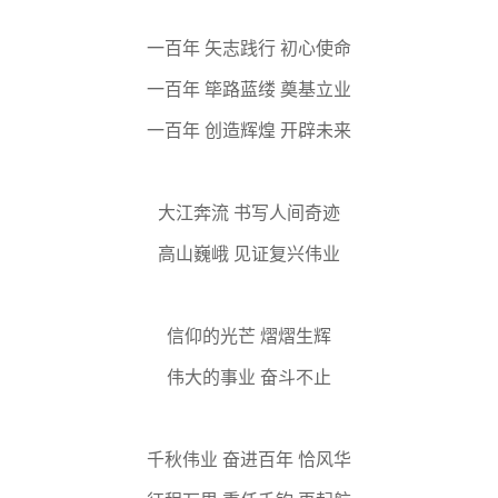
一百年 矢志践行 初心使命
一百年 筚路蓝缕 奠基立业
一百年 创造辉煌 开辟未来
大江奔流 书写人间奇迹
高山巍峨 见证复兴伟业
信仰的光芒 熠熠生辉
伟大的事业 奋斗不止
千秋伟业 奋进百年 恰风华