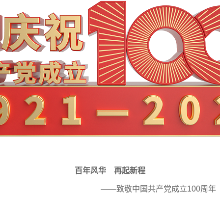
百年风华 再起新程
——致敬中国共产党成立100周年