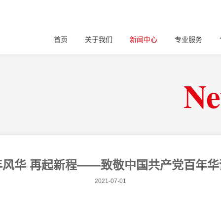
首页
关于我们
新闻中心
专业服务
Ne
年风华 再起新程——致敬中国共产党百年华
2021-07-01